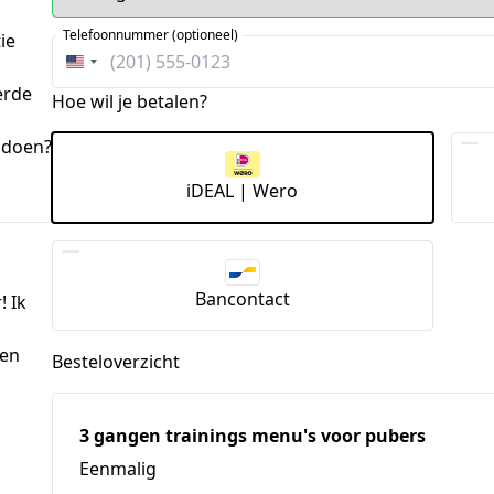
Telefoonnummer (optioneel)
ie
Verenigde
erde
Staten
Hoe wil je betalen?
+1
 doen?
iDEAL | Wero
Bancontact
! Ik
sen
Besteloverzicht
3 gangen trainings menu's voor pubers
Eenmalig