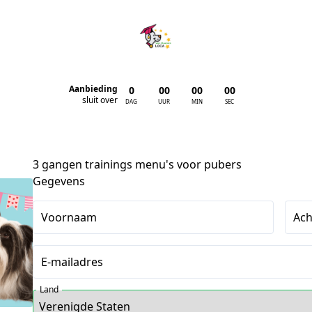
Aanbieding
0
00
00
00
:
:
:
sluit over
DAG
UUR
MIN
SEC
3 gangen trainings menu's voor pubers
Gegevens
Voornaam
Ac
E-mailadres
Land