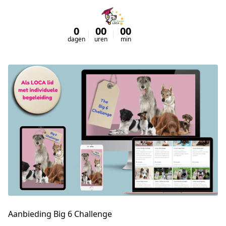
0
00
00
00
dagen
uren
min
sec
Aanbieding Big 6 Challenge